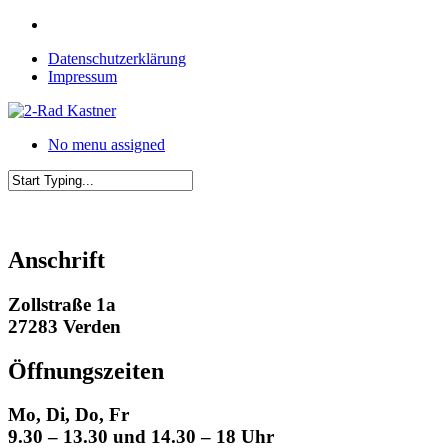
Skip
instagram
to
Datenschutzerklärung
main
Impressum
content
No menu assigned
Close
Search
Anschrift
Zollstraße 1a
27283 Verden
Öffnungszeiten
Mo, Di, Do, Fr
9.30 – 13.30 und 14.30 – 18 Uhr