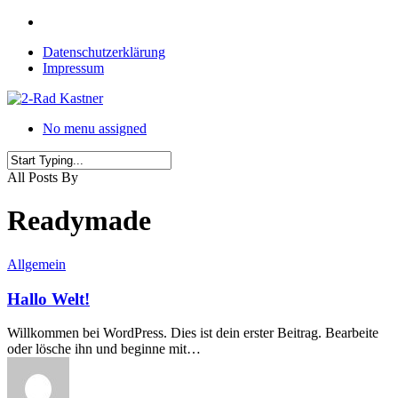
Skip
instagram
to
Datenschutzerklärung
main
Impressum
content
No menu assigned
Close
All Posts By
Search
Readymade
Allgemein
Hallo Welt!
Willkommen bei WordPress. Dies ist dein erster Beitrag. Bearbeite
oder lösche ihn und beginne mit…